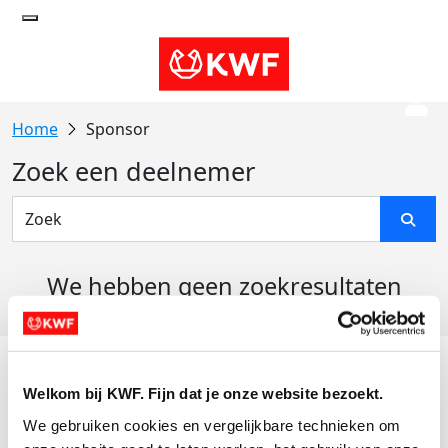
Sponsor
Zoek een deelnemer
We hebben geen zoekresultaten
gevonden
Acties
Welkom bij KWF. Fijn dat je onze website bezoekt.
Actiematerialen
We gebruiken cookies en vergelijkbare technieken om 
Evenementen