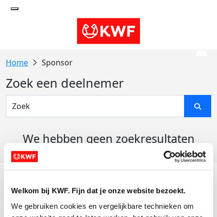
Sponsor
Zoek een deelnemer
We hebben geen zoekresultaten
gevonden
Acties
Welkom bij KWF. Fijn dat je onze website bezoekt.
Actiematerialen
We gebruiken cookies en vergelijkbare technieken om 
Evenementen