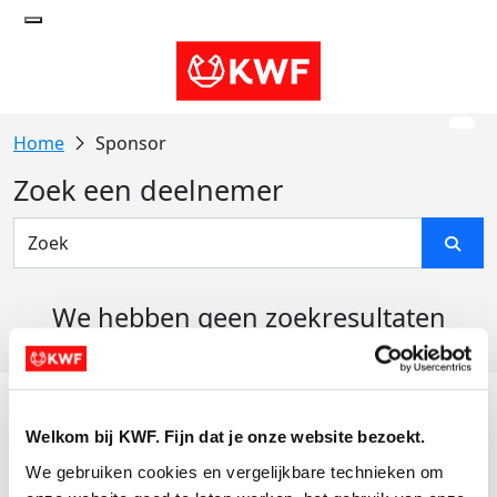
Sponsor
Zoek een deelnemer
We hebben geen zoekresultaten
gevonden
Acties
Welkom bij KWF. Fijn dat je onze website bezoekt.
Actiematerialen
We gebruiken cookies en vergelijkbare technieken om 
Evenementen