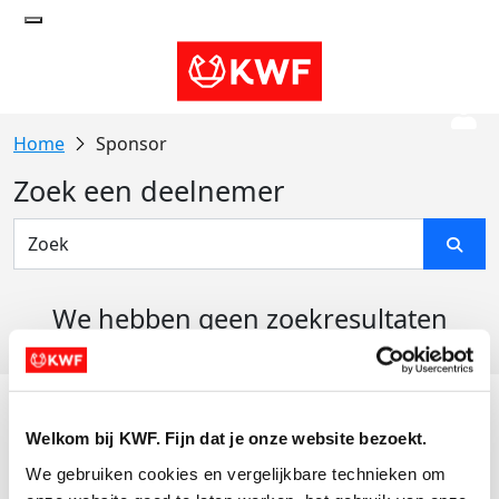
Sponsor
Zoek een deelnemer
We hebben geen zoekresultaten
gevonden
Acties
Welkom bij KWF. Fijn dat je onze website bezoekt.
Actiematerialen
We gebruiken cookies en vergelijkbare technieken om 
Evenementen