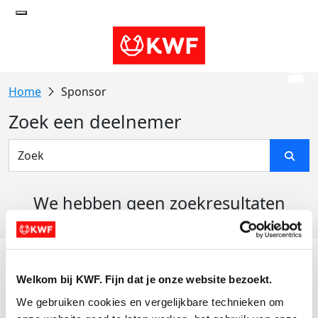
Sponsor
Zoek een deelnemer
We hebben geen zoekresultaten
gevonden
Acties
Welkom bij KWF. Fijn dat je onze website bezoekt.
Actiematerialen
We gebruiken cookies en vergelijkbare technieken om 
Evenementen