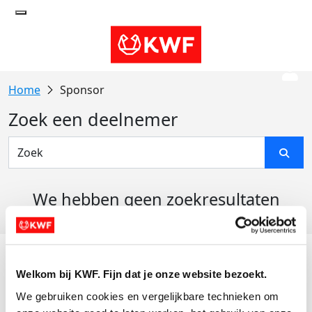
Sponsor
Zoek een deelnemer
We hebben geen zoekresultaten
gevonden
Acties
Welkom bij KWF. Fijn dat je onze website bezoekt.
Actiematerialen
We gebruiken cookies en vergelijkbare technieken om 
Evenementen