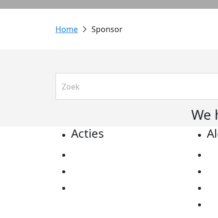
Sponsor
We 
Acties
A
Actiematerialen
Pr
Evenementen
Co
Kom in actie
Al
Ov