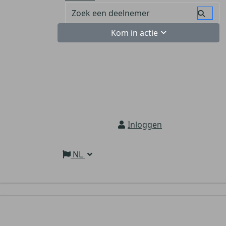
Kom in actie
Inloggen
NL