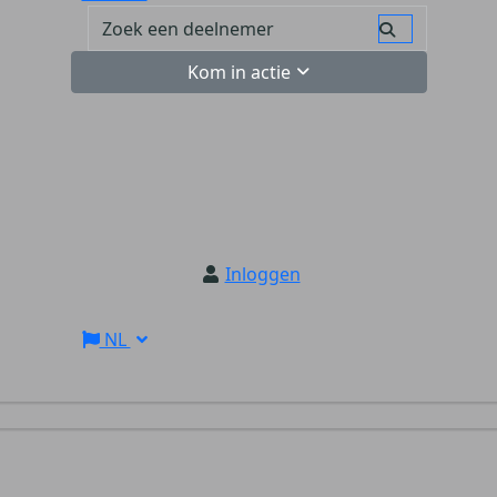
Kom in actie
Inloggen
NL