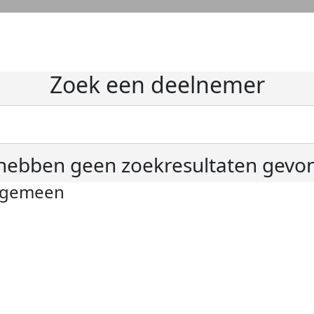
Zoek een deelnemer
hebben geen zoekresultaten gevo
lgemeen
ivacyverklaring
okie instellingen
gemene voorwaarden
er KWF Kankerbestrijding