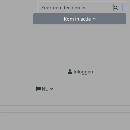
Kom in actie
Inloggen
NL