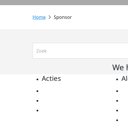
Sponsor
We 
Acties
A
Actiematerialen
Pr
Evenementen
Co
Kom in actie
Al
Ov