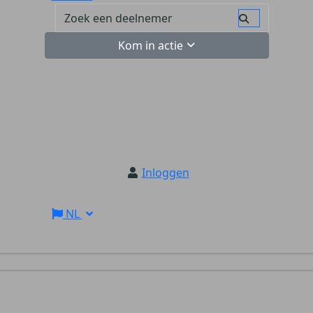
Kom in actie
Inloggen
NL