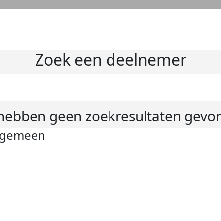
Zoek een deelnemer
hebben geen zoekresultaten gevo
lgemeen
ivacyverklaring
okie instellingen
gemene voorwaarden
er KWF Kankerbestrijding