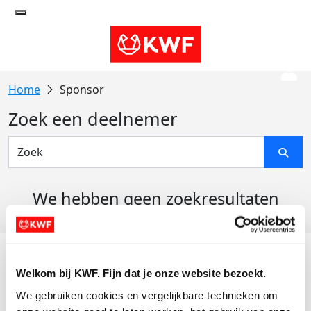
Sponsor
Zoek een deelnemer
We hebben geen zoekresultaten
gevonden
Acties
Welkom bij KWF. Fijn dat je onze website bezoekt.
Actiematerialen
We gebruiken cookies en vergelijkbare technieken om 
Evenementen