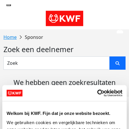
Sponsor
Zoek een deelnemer
We hebben geen zoekresultaten
gevonden
Acties
Welkom bij KWF. Fijn dat je onze website bezoekt.
Actiematerialen
We gebruiken cookies en vergelijkbare technieken om 
Evenementen