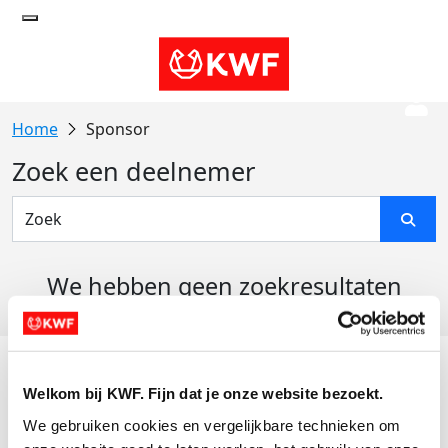
Sponsor
Zoek een deelnemer
We hebben geen zoekresultaten
gevonden
Acties
Welkom bij KWF. Fijn dat je onze website bezoekt.
Actiematerialen
We gebruiken cookies en vergelijkbare technieken om 
Evenementen