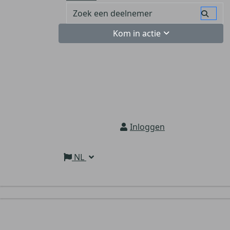
Kom in actie
Inloggen
NL