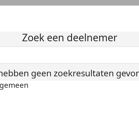
Zoek een deelnemer
hebben geen zoekresultaten gevo
lgemeen
ivacyverklaring
okie instellingen
gemene voorwaarden
er KWF Kankerbestrijding