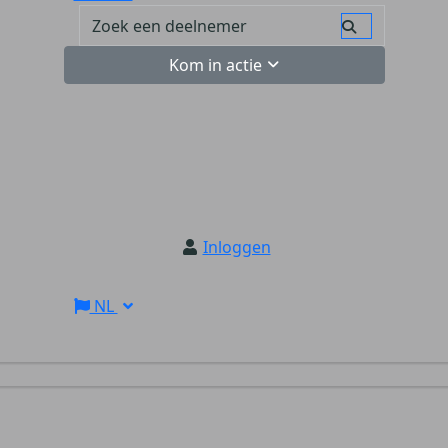
Kom in actie
Inloggen
NL