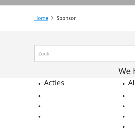
Sponsor
We 
Acties
A
Actiematerialen
Pr
Evenementen
Co
Kom in actie
Al
Ov