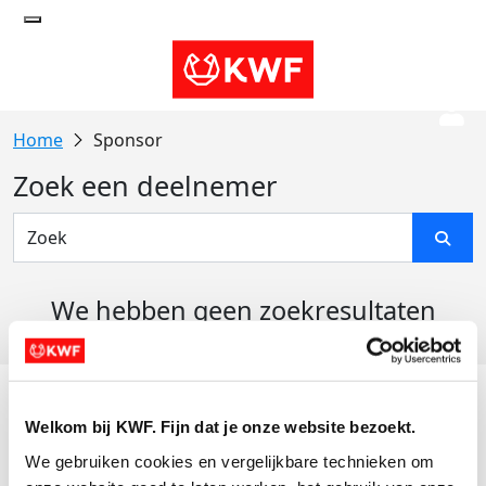
Sponsor
Zoek een deelnemer
We hebben geen zoekresultaten
gevonden
Acties
Welkom bij KWF. Fijn dat je onze website bezoekt.
Actiematerialen
We gebruiken cookies en vergelijkbare technieken om 
Evenementen