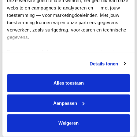
onze website goed te laten werken, het gebruik van onze 
Kom in actie
website en campagnes te analyseren en — met jouw 
toestemming — voor marketingdoeleinden. Met jouw 
toestemming kunnen wij en onze partners gegevens 
Algemeen
verwerken, zoals surfgedrag, voorkeuren en technische 
gegevens.
Privacyverklaring
Cookie instellingen
Deze gegevens helpen ons om campagnes te meten, 
Algemene voorwaarden
prestaties te verbeteren en relevante KWF-content te 
Details tonen
tonen. Je kunt je toestemming op elk moment wijzigen of 
Over KWF Kankerbestrijding
intrekken via Cookie instellingen onderaan de pagina. De 
Neem contact op
lijst met cookies is te vinden in het tabblad “details”.
Alles toestaan
Blijf op de hoogte
Aanpassen
Schrijf je in voor de nieuwsbrief
Weigeren
Volg ons