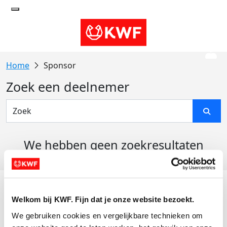
Sponsor
Zoek een deelnemer
We hebben geen zoekresultaten
gevonden
Acties
Welkom bij KWF. Fijn dat je onze website bezoekt.
Actiematerialen
We gebruiken cookies en vergelijkbare technieken om 
Evenementen