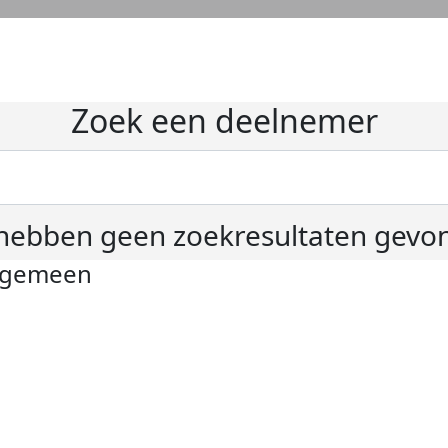
Zoek een deelnemer
hebben geen zoekresultaten gevo
lgemeen
ivacyverklaring
okie instellingen
gemene voorwaarden
er KWF Kankerbestrijding