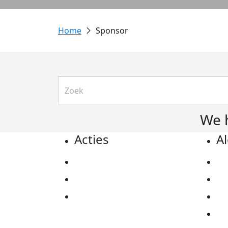
Sponsor
We 
Acties
A
Actiematerialen
Pr
Evenementen
Co
Kom in actie
Al
Ov