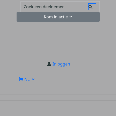
Kom in actie
Inloggen
NL