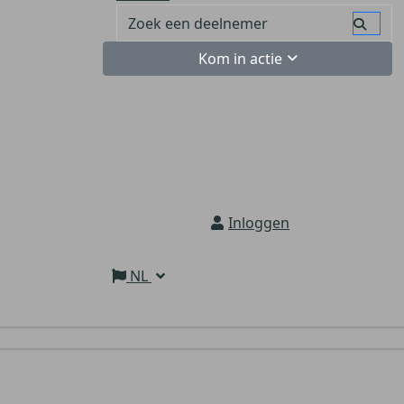
Kom in actie
Inloggen
NL