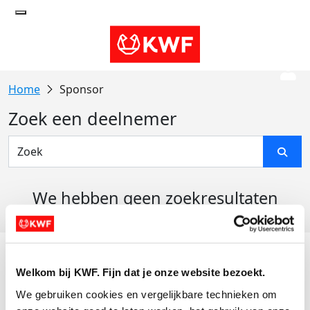
Sponsor
Zoek een deelnemer
We hebben geen zoekresultaten
gevonden
Acties
Welkom bij KWF. Fijn dat je onze website bezoekt.
Actiematerialen
We gebruiken cookies en vergelijkbare technieken om 
Evenementen