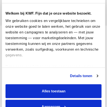
Sophie Dunnink
Welkom bij KWF. Fijn dat je onze website bezoekt.
Opgehaald:
We gebruiken cookies en vergelijkbare technieken om 
onze website goed te laten werken, het gebruik van onze 
Acties
website en campagnes te analyseren en — met jouw 
toestemming — voor marketingdoeleinden. Met jouw 
Actiematerialen
toestemming kunnen wij en onze partners gegevens 
verwerken, zoals surfgedrag, voorkeuren en technische 
Evenementen
gegevens.
Kom in actie
Deze gegevens helpen ons om campagnes te meten, 
Algemeen
prestaties te verbeteren en relevante KWF-content te 
Details tonen
tonen. Je kunt je toestemming op elk moment wijzigen of 
Privacyverklaring
intrekken via Cookie instellingen onderaan de pagina. De 
lijst met cookies is te vinden in het tabblad “details”.
Cookie instellingen
Alles toestaan
Algemene voorwaarden
Over KWF Kankerbestrijding
Aanpassen