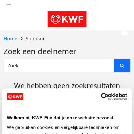
Sponsor
Zoek een deelnemer
We hebben geen zoekresultaten
gevonden
Acties
Welkom bij KWF. Fijn dat je onze website bezoekt.
Actiematerialen
We gebruiken cookies en vergelijkbare technieken om 
Evenementen