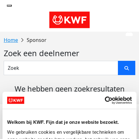
Sponsor
Zoek een deelnemer
We hebben geen zoekresultaten
gevonden
Acties
Welkom bij KWF. Fijn dat je onze website bezoekt.
Actiematerialen
We gebruiken cookies en vergelijkbare technieken om 
Evenementen