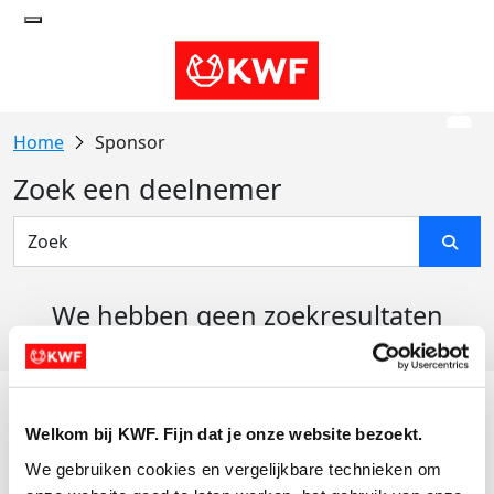
Sponsor
Zoek een deelnemer
We hebben geen zoekresultaten
gevonden
Acties
Welkom bij KWF. Fijn dat je onze website bezoekt.
Actiematerialen
We gebruiken cookies en vergelijkbare technieken om 
Evenementen