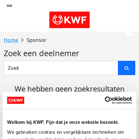
Sponsor
Zoek een deelnemer
We hebben geen zoekresultaten
gevonden
Acties
Welkom bij KWF. Fijn dat je onze website bezoekt.
Actiematerialen
We gebruiken cookies en vergelijkbare technieken om 
Evenementen