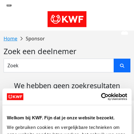
Sponsor
Zoek een deelnemer
We hebben geen zoekresultaten
gevonden
Acties
Welkom bij KWF. Fijn dat je onze website bezoekt.
Actiematerialen
We gebruiken cookies en vergelijkbare technieken om 
Evenementen