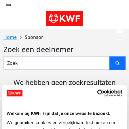
Sponsor
Zoek een deelnemer
We hebben geen zoekresultaten
gevonden
Acties
Welkom bij KWF. Fijn dat je onze website bezoekt.
Actiematerialen
We gebruiken cookies en vergelijkbare technieken om 
Evenementen