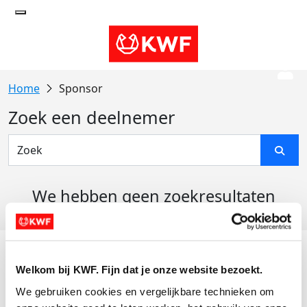
Sponsor
Zoek een deelnemer
We hebben geen zoekresultaten
gevonden
Acties
Welkom bij KWF. Fijn dat je onze website bezoekt.
Actiematerialen
We gebruiken cookies en vergelijkbare technieken om 
Evenementen