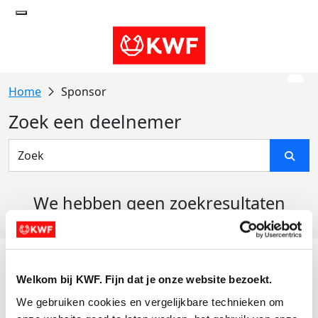
Sponsor
Zoek een deelnemer
We hebben geen zoekresultaten
gevonden
Acties
Welkom bij KWF. Fijn dat je onze website bezoekt.
Actiematerialen
We gebruiken cookies en vergelijkbare technieken om 
Evenementen