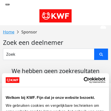
Sponsor
Zoek een deelnemer
We hebben geen zoekresultaten
gevonden
Acties
Welkom bij KWF. Fijn dat je onze website bezoekt.
Actiematerialen
We gebruiken cookies en vergelijkbare technieken om 
Evenementen