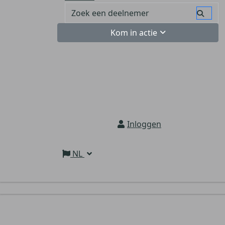
Kom in actie
Inloggen
NL