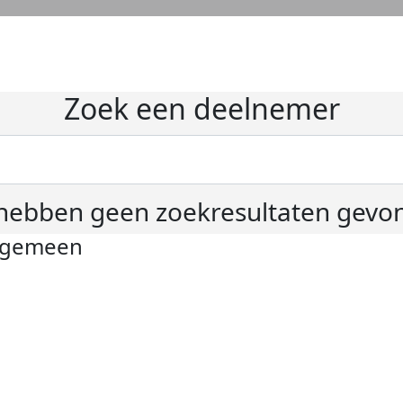
Zoek een deelnemer
hebben geen zoekresultaten gevo
lgemeen
ivacyverklaring
okie instellingen
gemene voorwaarden
er KWF Kankerbestrijding