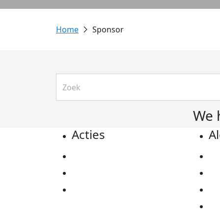
Sponsor
We 
Acties
A
Actiematerialen
Pr
Evenementen
Co
Kom in actie
Al
Ov