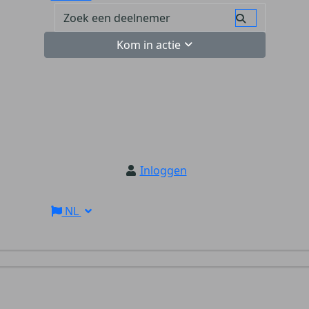
Kom in actie
Inloggen
NL