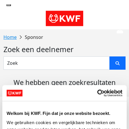
Sponsor
Zoek een deelnemer
We hebben geen zoekresultaten
gevonden
Acties
Welkom bij KWF. Fijn dat je onze website bezoekt.
Actiematerialen
We gebruiken cookies en vergelijkbare technieken om 
Evenementen