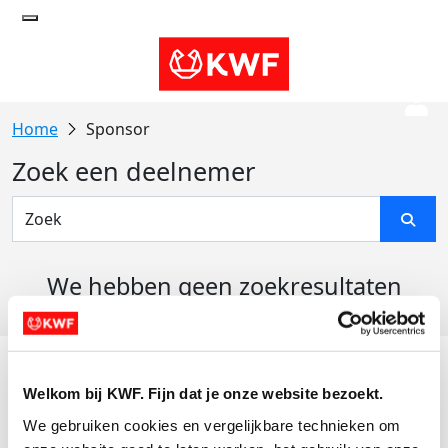
Sponsor
Zoek een deelnemer
We hebben geen zoekresultaten
gevonden
Acties
Welkom bij KWF. Fijn dat je onze website bezoekt.
Actiematerialen
We gebruiken cookies en vergelijkbare technieken om 
Evenementen