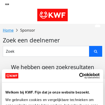
Sponsor
Zoek een deelnemer
We hebben geen zoekresultaten
gevonden
Acties
Welkom bij KWF. Fijn dat je onze website bezoekt.
Actiematerialen
We gebruiken cookies en vergelijkbare technieken om 
Evenementen