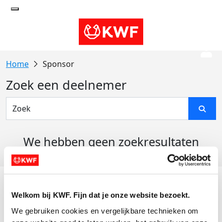
Sponsor
Zoek een deelnemer
We hebben geen zoekresultaten
gevonden
Acties
Welkom bij KWF. Fijn dat je onze website bezoekt.
Actiematerialen
We gebruiken cookies en vergelijkbare technieken om 
Evenementen