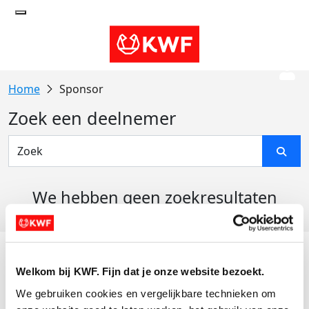
Sponsor
Zoek een deelnemer
We hebben geen zoekresultaten
gevonden
Acties
Welkom bij KWF. Fijn dat je onze website bezoekt.
Actiematerialen
We gebruiken cookies en vergelijkbare technieken om 
Evenementen