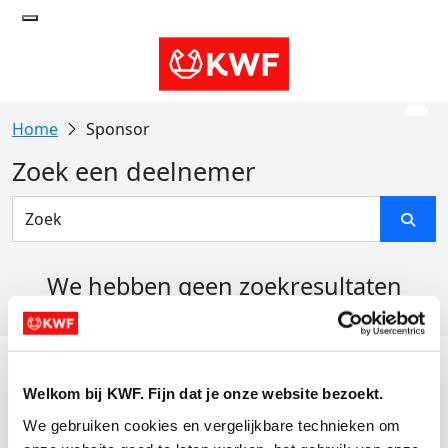
Sponsor
Zoek een deelnemer
We hebben geen zoekresultaten
gevonden
Acties
Welkom bij KWF. Fijn dat je onze website bezoekt.
Actiematerialen
We gebruiken cookies en vergelijkbare technieken om 
Evenementen