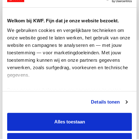
Steven Serra
Opgehaald:
Welkom bij KWF. Fijn dat je onze website bezoekt.
€195
We gebruiken cookies en vergelijkbare technieken om 
onze website goed te laten werken, het gebruik van onze 
website en campagnes te analyseren en — met jouw 
Acties
toestemming — voor marketingdoeleinden. Met jouw 
toestemming kunnen wij en onze partners gegevens 
Actiematerialen
verwerken, zoals surfgedrag, voorkeuren en technische 
Evenementen
gegevens.
Kom in actie
Deze gegevens helpen ons om campagnes te meten, 
prestaties te verbeteren en relevante KWF-content te 
Algemeen
Details tonen
tonen. Je kunt je toestemming op elk moment wijzigen of 
intrekken via Cookie instellingen onderaan de pagina. De 
Privacyverklaring
lijst met cookies is te vinden in het tabblad “details”.
Alles toestaan
Cookie instellingen
Algemene voorwaarden