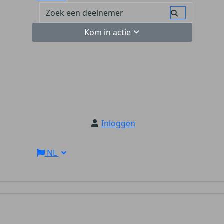
Kom in actie
Inloggen
NL