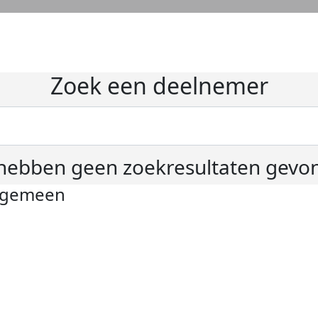
Zoek een deelnemer
hebben geen zoekresultaten gevo
lgemeen
ivacyverklaring
okie instellingen
gemene voorwaarden
er KWF Kankerbestrijding