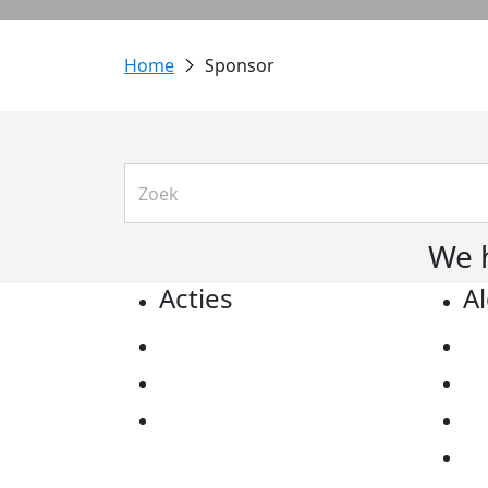
Sponsor
We 
Acties
A
Actiematerialen
Pr
Evenementen
Co
Kom in actie
Al
Ov