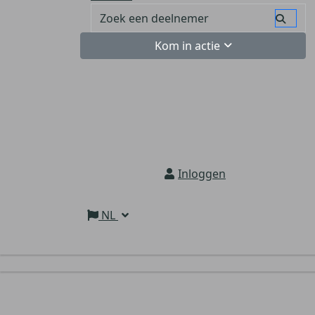
Kom in actie
Inloggen
NL