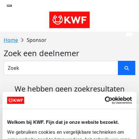
Sponsor
Zoek een deelnemer
We hebben geen zoekresultaten
gevonden
Acties
Welkom bij KWF. Fijn dat je onze website bezoekt.
Actiematerialen
We gebruiken cookies en vergelijkbare technieken om 
Evenementen