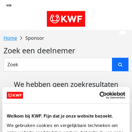
Sponsor
Zoek een deelnemer
We hebben geen zoekresultaten
gevonden
Acties
Welkom bij KWF. Fijn dat je onze website bezoekt.
Actiematerialen
We gebruiken cookies en vergelijkbare technieken om 
Evenementen