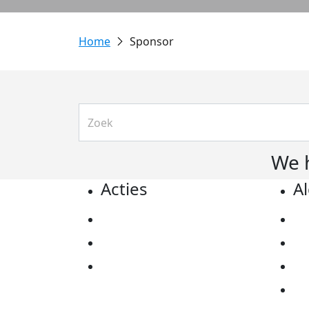
Sponsor
We 
Acties
A
Actiematerialen
Pr
Evenementen
Co
Kom in actie
Al
Ov