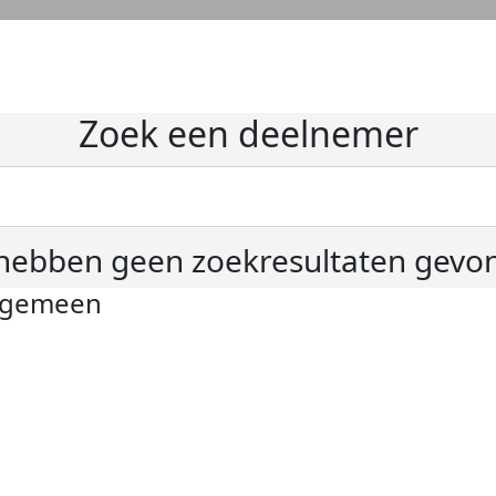
Zoek een deelnemer
hebben geen zoekresultaten gevo
lgemeen
ivacyverklaring
okie instellingen
gemene voorwaarden
er KWF Kankerbestrijding