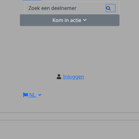
Kom in actie
Inloggen
NL