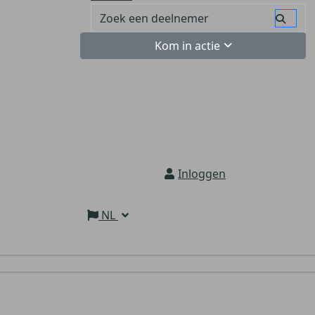
Kom in actie
Inloggen
NL