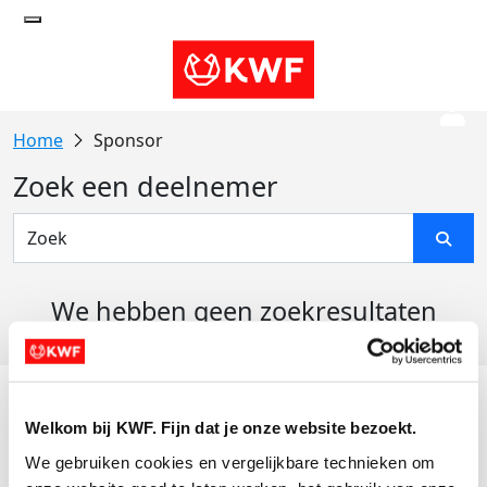
Sponsor
Zoek een deelnemer
We hebben geen zoekresultaten
gevonden
Acties
Welkom bij KWF. Fijn dat je onze website bezoekt.
Actiematerialen
We gebruiken cookies en vergelijkbare technieken om 
Evenementen