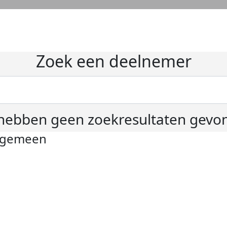
Zoek een deelnemer
hebben geen zoekresultaten gevo
lgemeen
ivacyverklaring
okie instellingen
gemene voorwaarden
er KWF Kankerbestrijding