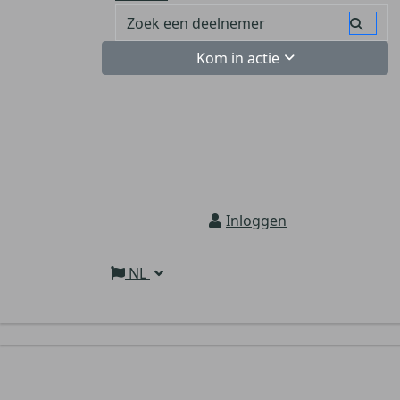
Kom in actie
Inloggen
NL