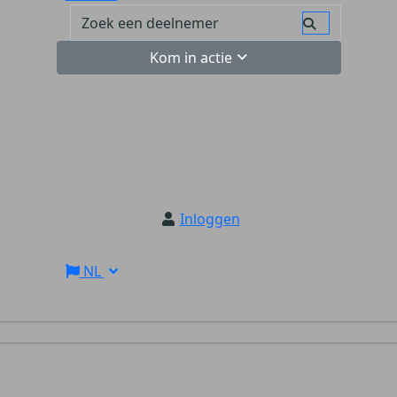
Kom in actie
Inloggen
NL