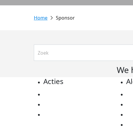
Sponsor
We 
Acties
A
Actiematerialen
Pr
Evenementen
Co
Kom in actie
Al
Ov