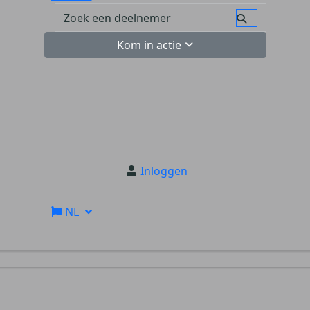
Kom in actie
Inloggen
NL