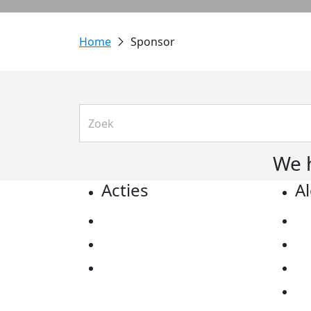
Sponsor
We 
Acties
A
Actiematerialen
Pr
Evenementen
Co
Kom in actie
Al
Ov