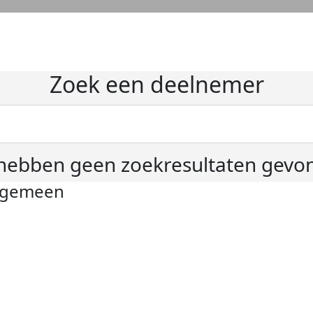
Zoek een deelnemer
hebben geen zoekresultaten gevo
lgemeen
ivacyverklaring
okie instellingen
gemene voorwaarden
er KWF Kankerbestrijding