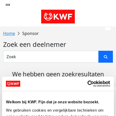
Sponsor
Zoek een deelnemer
We hebben geen zoekresultaten
gevonden
Acties
Welkom bij KWF. Fijn dat je onze website bezoekt.
Actiematerialen
We gebruiken cookies en vergelijkbare technieken om 
Evenementen