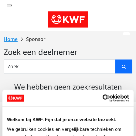
Sponsor
Zoek een deelnemer
We hebben geen zoekresultaten
gevonden
Acties
Welkom bij KWF. Fijn dat je onze website bezoekt.
Actiematerialen
We gebruiken cookies en vergelijkbare technieken om 
Evenementen