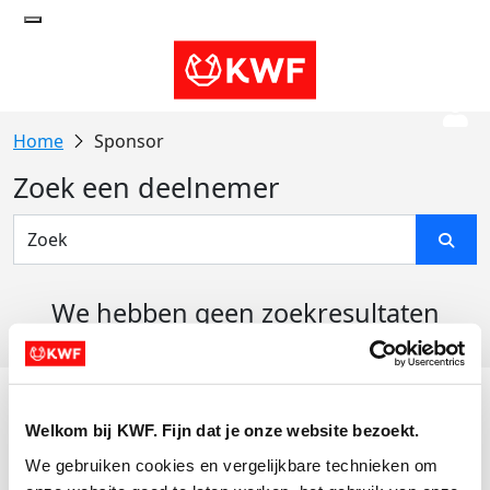
Sponsor
Zoek een deelnemer
We hebben geen zoekresultaten
gevonden
Acties
Welkom bij KWF. Fijn dat je onze website bezoekt.
Actiematerialen
We gebruiken cookies en vergelijkbare technieken om 
Evenementen