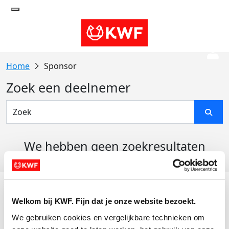
Sponsor
Zoek een deelnemer
We hebben geen zoekresultaten
gevonden
Acties
Welkom bij KWF. Fijn dat je onze website bezoekt.
Actiematerialen
We gebruiken cookies en vergelijkbare technieken om 
Evenementen