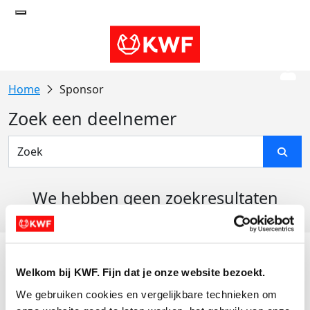
Sponsor
Zoek een deelnemer
We hebben geen zoekresultaten
gevonden
Acties
Welkom bij KWF. Fijn dat je onze website bezoekt.
Actiematerialen
We gebruiken cookies en vergelijkbare technieken om 
Evenementen