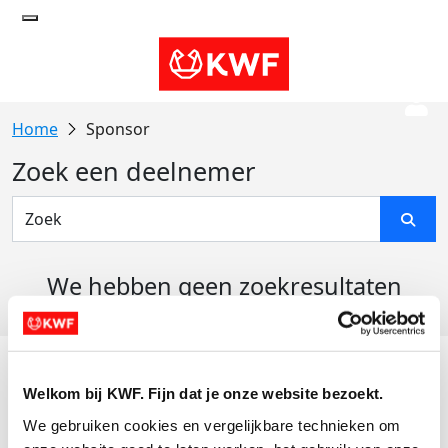
Sponsor
Zoek een deelnemer
We hebben geen zoekresultaten
gevonden
Acties
Welkom bij KWF. Fijn dat je onze website bezoekt.
Actiematerialen
We gebruiken cookies en vergelijkbare technieken om 
Evenementen