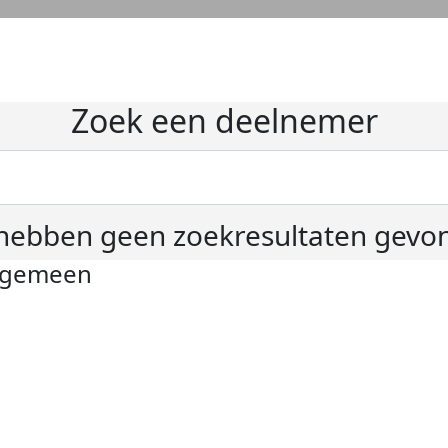
Zoek een deelnemer
hebben geen zoekresultaten gevo
lgemeen
ivacyverklaring
okie instellingen
gemene voorwaarden
er KWF Kankerbestrijding