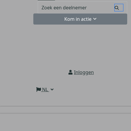
Kom in actie
Inloggen
NL