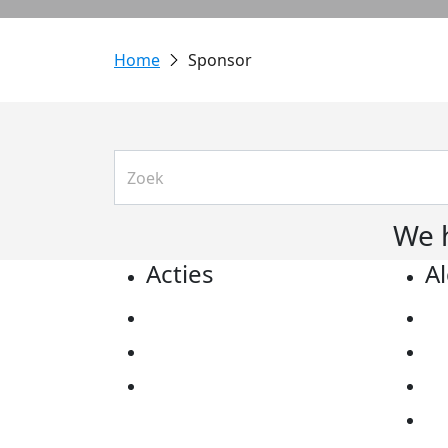
Sponsor
We 
Acties
A
Actiematerialen
Pr
Evenementen
Co
Kom in actie
Al
Ov