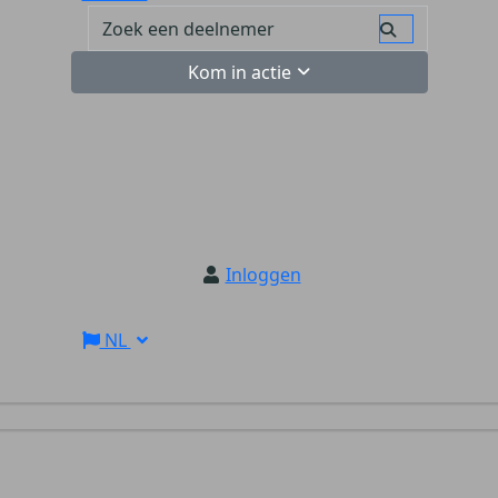
Kom in actie
Inloggen
NL