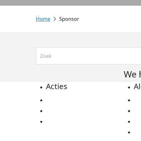
Sponsor
We 
Acties
A
Actiematerialen
Pr
Evenementen
Co
Kom in actie
Al
Ov