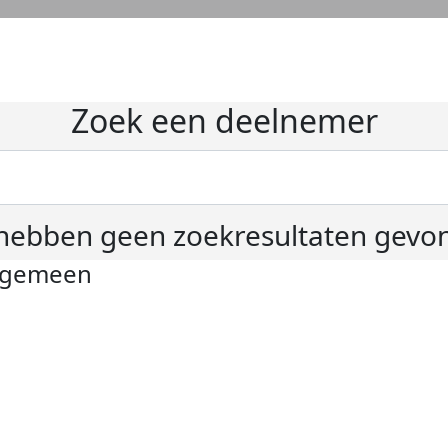
Zoek een deelnemer
hebben geen zoekresultaten gevo
lgemeen
ivacyverklaring
okie instellingen
gemene voorwaarden
er KWF Kankerbestrijding