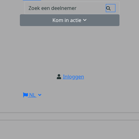
Kom in actie
Inloggen
NL