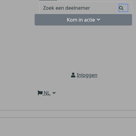
Kom in actie
Inloggen
NL