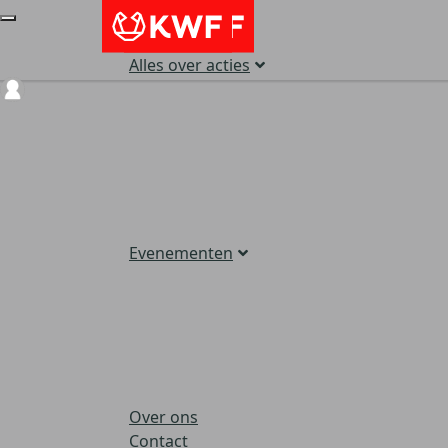
Alles over acties
Login
Evenementen
Over ons
Contact