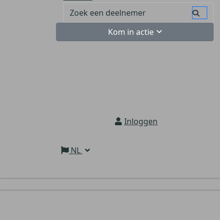
Kom in actie
Inloggen
NL