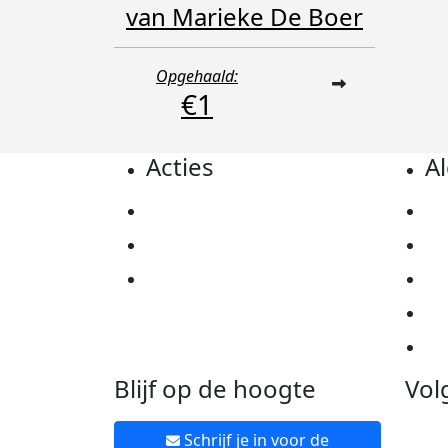
van Marieke De Boer
Opgehaald:
€1
Acties
A
Actiematerialen
Pr
Evenementen
Co
Kom in actie
Al
Ov
Ne
Blijf op de hoogte
Vol
Schrijf je in voor de