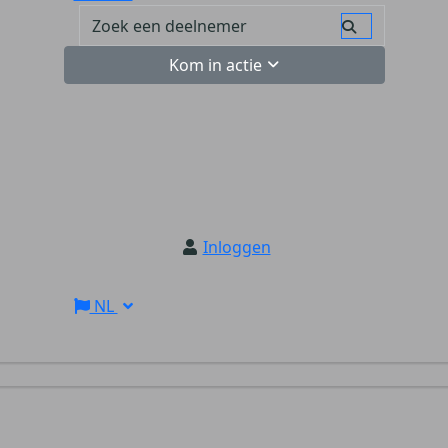
Kom in actie
Inloggen
NL